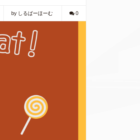
by しるばーほーむ
0