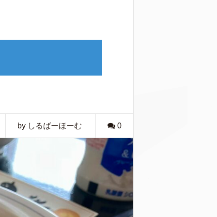
by しるばーほーむ
0