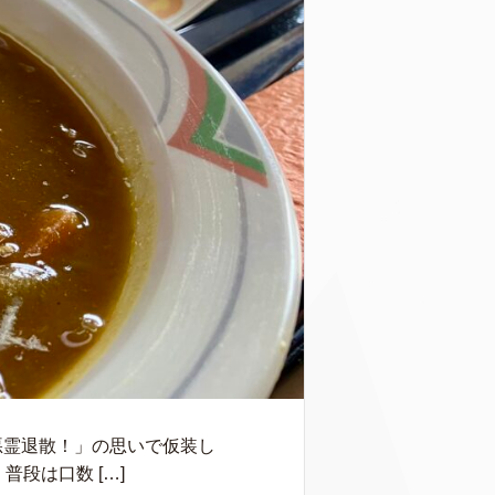
悪霊退散！」の思いで仮装し
段は口数 […]