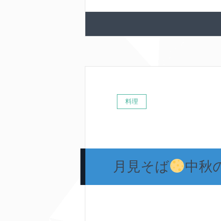
料理
月見そば
中秋