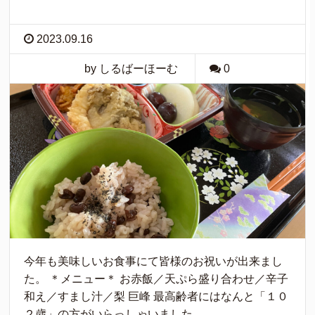
2023.09.16
by しるばーほーむ
0
今年も美味しいお食事にて皆様のお祝いが出来まし
た。 ＊メニュー＊ お赤飯／天ぷら盛り合わせ／辛子
和え／すまし汁／梨 巨峰 最高齢者にはなんと「１０
２歳」の方がいらっしゃいました。